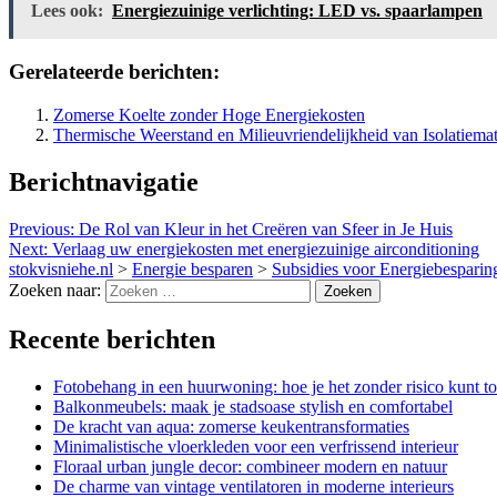
Lees ook:
Energiezuinige verlichting: LED vs. spaarlampen
Gerelateerde berichten:
Zomerse Koelte zonder Hoge Energiekosten
Thermische Weerstand en Milieuvriendelijkheid van Isolatiemat
Berichtnavigatie
Previous:
De Rol van Kleur in het Creëren van Sfeer in Je Huis
Next:
Verlaag uw energiekosten met energiezuinige airconditioning
stokvisniehe.nl
>
Energie besparen
>
Subsidies voor Energiebespari
Zoeken naar:
Recente berichten
Fotobehang in een huurwoning: hoe je het zonder risico kunt t
Balkonmeubels: maak je stadsoase stylish en comfortabel
De kracht van aqua: zomerse keukentransformaties
Minimalistische vloerkleden voor een verfrissend interieur
Floraal urban jungle decor: combineer modern en natuur
De charme van vintage ventilatoren in moderne interieurs