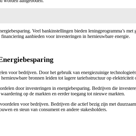
heid worden aangeboden.
energiebesparing. Veel bankinstellingen bieden leningprogramma’s met gu
ie financiering aanbieden voor investeringen in hernieuwbare energie.
 Energiebesparing
ordelen voor bedrijven. Door het gebruik van energiezuinige technologi
hernieuwbare bronnen leiden tot lagere tariefsstructuur op elektriciteit 
ordelen door investeringen in energiebesparing. Bedrijven die invester
waardering op de markten en eerder toegang tot nieuwe markten.
evoordelen voor bedrijven. Bedrijven die actief bezig zijn met duurzaa
ouwen en steun van consument en andere stakesholders.