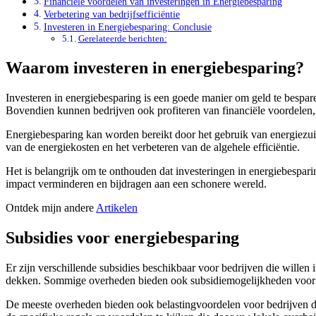
Financiële voordelen van investeringen in Energiebesparing
Verbetering van bedrijfsefficiëntie
Investeren in Energiebesparing: Conclusie
Gerelateerde berichten:
Waarom investeren in energiebesparing?
Investeren in energiebesparing is een goede manier om geld te bespa
Bovendien kunnen bedrijven ook profiteren van financiële voordelen, 
Energiebesparing kan worden bereikt door het gebruik van energiezuin
van de energiekosten en het verbeteren van de algehele efficiëntie.
Het is belangrijk om te onthouden dat investeringen in energiebespar
impact verminderen en bijdragen aan een schonere wereld.
Ontdek mijn andere
Artikelen
Subsidies voor energiebesparing
Er zijn verschillende subsidies beschikbaar voor bedrijven die wille
dekken. Sommige overheden bieden ook subsidiemogelijkheden voor be
De meeste overheden bieden ook belastingvoordelen voor bedrijven die i