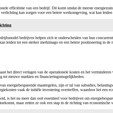
onele efficiëntie van een bedrijf. Dit komt omdat de meeste energiezuini
ge verlichting kan zorgen voor een betere werkomgeving, wat kan leiden 
ichting
drijfsmodel bedrijven helpen zich te onderscheiden van hun concurren
 kan leiden tot een sterker merkimago en een betere positionering in de 
aast het direct verlagen van de operationele kosten en het verminderen v
ang tot nieuwe markten en financieringsmogelijkheden.
an energiebesparende maatregelen, zijn er tal van subsidies, belastin
iekosten vaak de initiële investering overtreffen, waardoor het een eco
d, is het nu meer dan ooit essentieel voor bedrijven om energiebespar
 toekomst, maar zetten ze ook een stap in de richting van economische 