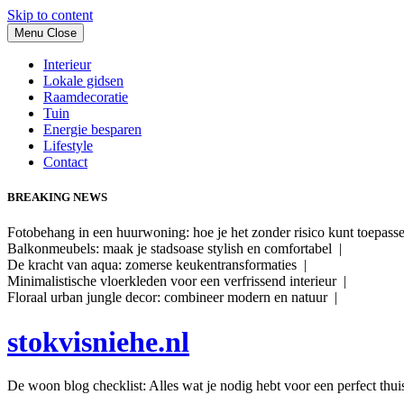
Skip to content
Menu
Close
Interieur
Lokale gidsen
Raamdecoratie
Tuin
Energie besparen
Lifestyle
Contact
BREAKING NEWS
Fotobehang in een huurwoning: hoe je het zonder risico kunt toepas
Balkonmeubels: maak je stadsoase stylish en comfortabel |
De kracht van aqua: zomerse keukentransformaties |
Minimalistische vloerkleden voor een verfrissend interieur |
Floraal urban jungle decor: combineer modern en natuur |
stokvisniehe.nl
De woon blog checklist: Alles wat je nodig hebt voor een perfect thui