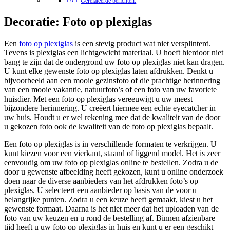
Gerelateerde berichten:
Decoratie: Foto op plexiglas
Een
foto op plexiglas
is een stevig product wat niet versplinterd.
Tevens is plexiglas een lichtgewicht materiaal. U hoeft hierdoor niet
bang te zijn dat de ondergrond uw foto op plexiglas niet kan dragen.
U kunt elke gewenste foto op plexiglas laten afdrukken. Denkt u
bijvoorbeeld aan een mooie gezinsfoto of die prachtige herinnering
van een mooie vakantie, natuurfoto’s of een foto van uw favoriete
huisdier. Met een foto op plexiglas vereeuwigt u uw meest
bijzondere herinnering. U creëert hiermee een echte eyecatcher in
uw huis. Houdt u er wel rekening mee dat de kwaliteit van de door
u gekozen foto ook de kwaliteit van de foto op plexiglas bepaalt.
Een foto op plexiglas is in verschillende formaten te verkrijgen. U
kunt kiezen voor een vierkant, staand of liggend model. Het is zeer
eenvoudig om uw foto op plexiglas online te bestellen. Zodra u de
door u gewenste afbeelding heeft gekozen, kunt u online onderzoek
doen naar de diverse aanbieders van het afdrukken foto’s op
plexiglas. U selecteert een aanbieder op basis van de voor u
belangrijke punten. Zodra u een keuze heeft gemaakt, kiest u het
gewenste formaat. Daarna is het niet meer dat het uploaden van de
foto van uw keuzen en u rond de bestelling af. Binnen afzienbare
tijd heeft u uw foto op plexiglas in huis en kunt u er een geschikt