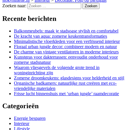
stokvisniehe.nl
>
Interieur
>
Decoratie: Foto op plexiglas
Zoeken naar:
Recente berichten
Balkonmeubels: maak je stadsoase stylish en comfortabel
De kracht van aqua: zomerse keukentransformaties
Minimalistische vloerkleden voor een verfrissend interieur
Floraal urban jungle decor: combineer modern en natuur
De charme van vintage ventilatoren in moderne interieurs
Kunstgras voor dakterrassen: eenvoudig onderhoud voor
zomerse stadsnatuur
Waarom vliesgevels de volgende grote trend in
woninginrichting zijn
Zomerse droomkeukens: glasdesigns voor helderheid en stijl
Organische badkamers: natuurlijke rust creëren met eco-
vriendelijke materialen
Frisse lucht binnenshuis met ‘urban jungle’ raamdecoratie
Categorieën
Energie besparen
Interieur
Lifestyle