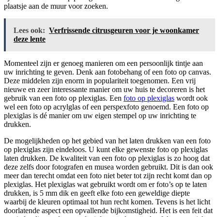
plaatsje aan de muur voor zoeken.
Lees ook:
Verfrissende citrusgeuren voor je woonkamer
deze lente
Momenteel zijn er genoeg manieren om een persoonlijk tintje aan
uw inrichting te geven. Denk aan fotobehang of een foto op canvas.
Deze middelen zijn enorm in populariteit toegenomen. Een vrij
nieuwe en zeer interessante manier om uw huis te decoreren is het
gebruik van een foto op plexiglas. Een
foto op plexiglas
wordt ook
wel een foto op acrylglas of een perspexfoto genoemd. Een foto op
plexiglas is dé manier om uw eigen stempel op uw inrichting te
drukken.
De mogelijkheden op het gebied van het laten drukken van een foto
op plexiglas zijn eindeloos. U kunt elke gewenste foto op plexiglas
laten drukken. De kwaliteit van een foto op plexiglas is zo hoog dat
deze zelfs door fotografen en musea worden gebruikt. Dit is dan ook
meer dan terecht omdat een foto niet beter tot zijn recht komt dan op
plexiglas. Het plexiglas wat gebruikt wordt om er foto’s op te laten
drukken, is 5 mm dik en geeft elke foto een geweldige diepte
waarbij de kleuren optimaal tot hun recht komen. Tevens is het licht
doorlatende aspect een opvallende bijkomstigheid. Het is een feit dat