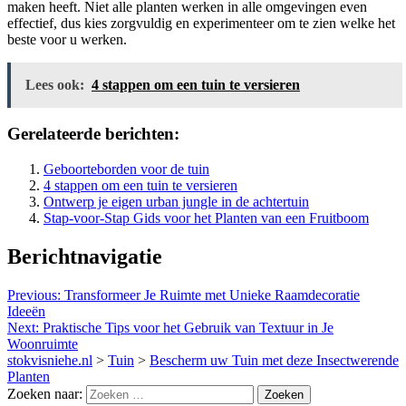
maken heeft. Niet alle planten werken in alle omgevingen even
effectief, dus kies zorgvuldig en experimenteer om te zien welke het
beste voor u werken.
Lees ook:
4 stappen om een tuin te versieren
Gerelateerde berichten:
Geboorteborden voor de tuin
4 stappen om een tuin te versieren
Ontwerp je eigen urban jungle in de achtertuin
Stap-voor-Stap Gids voor het Planten van een Fruitboom
Berichtnavigatie
Previous:
Transformeer Je Ruimte met Unieke Raamdecoratie
Ideeën
Next:
Praktische Tips voor het Gebruik van Textuur in Je
Woonruimte
stokvisniehe.nl
>
Tuin
>
Bescherm uw Tuin met deze Insectwerende
Planten
Zoeken naar: