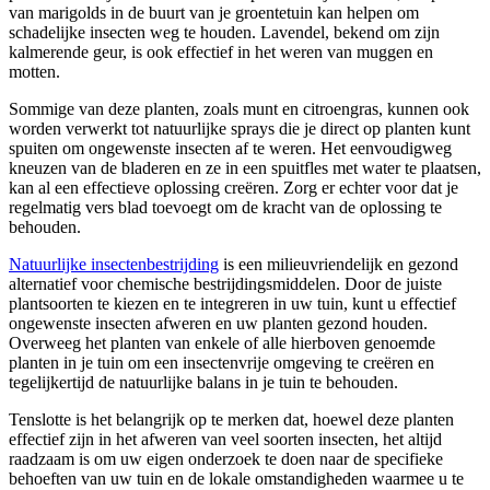
van marigolds in de buurt van je groentetuin kan helpen om
schadelijke insecten weg te houden. Lavendel, bekend om zijn
kalmerende geur, is ook effectief in het weren van muggen en
motten.
Sommige van deze planten, zoals munt en citroengras, kunnen ook
worden verwerkt tot natuurlijke sprays die je direct op planten kunt
spuiten om ongewenste insecten af te weren. Het eenvoudigweg
kneuzen van de bladeren en ze in een spuitfles met water te plaatsen,
kan al een effectieve oplossing creëren. Zorg er echter voor dat je
regelmatig vers blad toevoegt om de kracht van de oplossing te
behouden.
Natuurlijke insectenbestrijding
is een milieuvriendelijk en gezond
alternatief voor chemische bestrijdingsmiddelen. Door de juiste
plantsoorten te kiezen en te integreren in uw tuin, kunt u effectief
ongewenste insecten afweren en uw planten gezond houden.
Overweeg het planten van enkele of alle hierboven genoemde
planten in je tuin om een insectenvrije omgeving te creëren en
tegelijkertijd de natuurlijke balans in je tuin te behouden.
Tenslotte is het belangrijk op te merken dat, hoewel deze planten
effectief zijn in het afweren van veel soorten insecten, het altijd
raadzaam is om uw eigen onderzoek te doen naar de specifieke
behoeften van uw tuin en de lokale omstandigheden waarmee u te