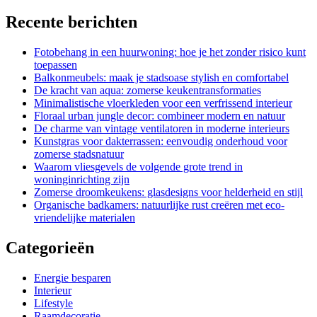
Recente berichten
Fotobehang in een huurwoning: hoe je het zonder risico kunt
toepassen
Balkonmeubels: maak je stadsoase stylish en comfortabel
De kracht van aqua: zomerse keukentransformaties
Minimalistische vloerkleden voor een verfrissend interieur
Floraal urban jungle decor: combineer modern en natuur
De charme van vintage ventilatoren in moderne interieurs
Kunstgras voor dakterrassen: eenvoudig onderhoud voor
zomerse stadsnatuur
Waarom vliesgevels de volgende grote trend in
woninginrichting zijn
Zomerse droomkeukens: glasdesigns voor helderheid en stijl
Organische badkamers: natuurlijke rust creëren met eco-
vriendelijke materialen
Categorieën
Energie besparen
Interieur
Lifestyle
Raamdecoratie