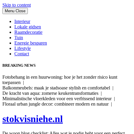
Skip to content
Menu
Close
Interieur
Lokale gidsen
Raamdecoratie
Tuin
Energie besparen
Lifestyle
Contact
BREAKING NEWS
Fotobehang in een huurwoning: hoe je het zonder risico kunt
toepassen |
Balkonmeubels: maak je stadsoase stylish en comfortabel |
De kracht van aqua: zomerse keukentransformaties |
Minimalistische vloerkleden voor een verfrissend interieur |
Floraal urban jungle decor: combineer modern en natuur |
stokvisniehe.nl
De woon blog checklist: Alles wat je nodig hebt voor een perfect